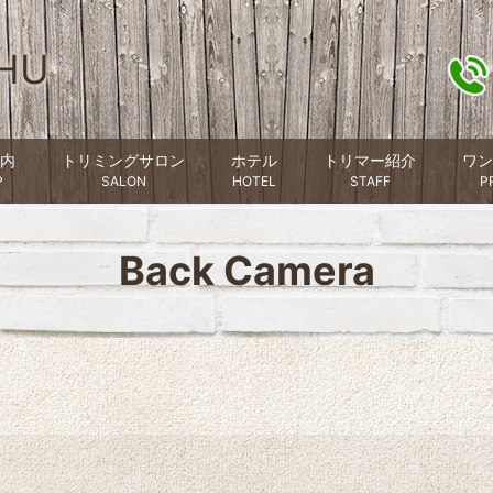
HU
内
トリミングサロン
ホテル
トリマー紹介
ワン
P
SALON
HOTEL
STAFF
P
Back Camera