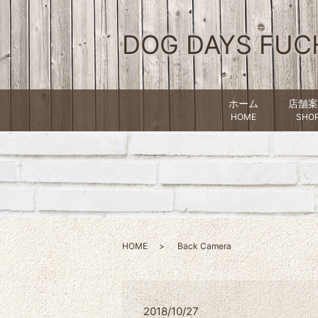
DOG DAYS FUC
ホーム
店舗案
HOME
SHO
HOME
Back Camera
2018/10/27