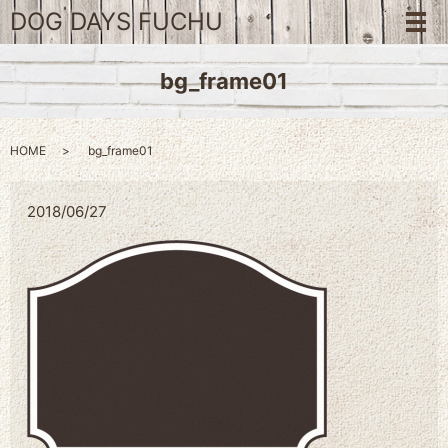
DOG DAYS FUCHU
メ
bg_frame01
HOME
bg_frame01
2018/06/27