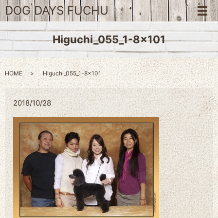
DOG DAYS FUCHU
メ
Higuchi_055_1-8×101
HOME
Higuchi_055_1-8×101
2018/10/28