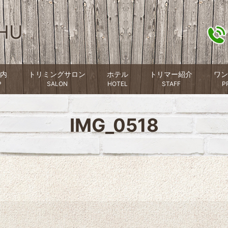
HU
内
トリミングサロン
ホテル
トリマー紹介
ワン
P
SALON
HOTEL
STAFF
P
IMG_0518