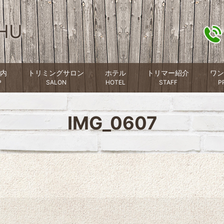
HU
内
トリミングサロン
ホテル
トリマー紹介
ワン
P
SALON
HOTEL
STAFF
P
IMG_0607