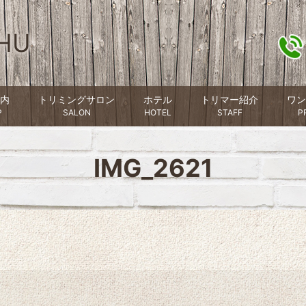
HU
内
トリミングサロン
ホテル
トリマー紹介
ワン
P
SALON
HOTEL
STAFF
P
IMG_2621