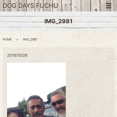
DOG DAYS FUCHU
メ
IMG_2981
HOME
IMG_2981
2018/10/28