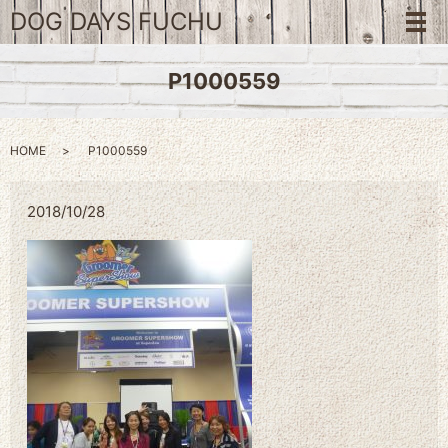
DOG DAYS FUCHU
メ
P1000559
HOME
P1000559
2018/10/28