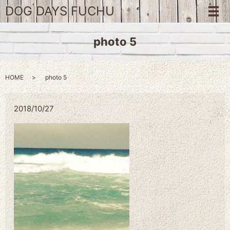
DOG DAYS FUCHU
メ
photo 5
HOME
photo 5
2018/10/27