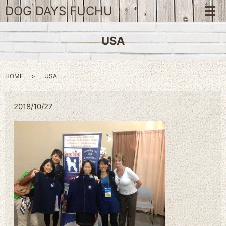
DOG DAYS FUCHU
メ
USA
HOME
USA
2018/10/27